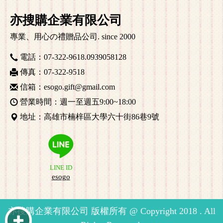
亦搜購企業有限公司
專業、用心の禮贈品公司. since 2000
電話：07-322-9618
.0939058128
傳真：07-322-9518
信箱：esogo.gift@gmail.com
營業時間：週一至週五9:00~18:00
地址：高雄市楠梓區大學六十街86巷9號
LINE ID
esogo
亦搜購企業有限公司 版權所有 @ Copyright 2018 . All