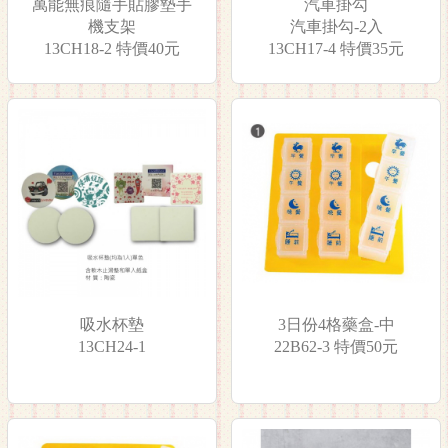
萬能無痕隨手貼膠墊手
汽車掛勾
機支架
汽車掛勾-2入
13CH18-2 特價40元
13CH17-4 特價35元
吸水杯墊
3日份4格藥盒-中
13CH24-1
22B62-3 特價50元