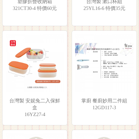
塑膠折疊收納箱
台灣製 漱口杯組
321CT30-4 特價60元
25YL16-6 特價35元
台灣製 安妮兔二入保鮮
掌廚 餐廚妙用二件組
盒
12GD117-3
16YZ27-4