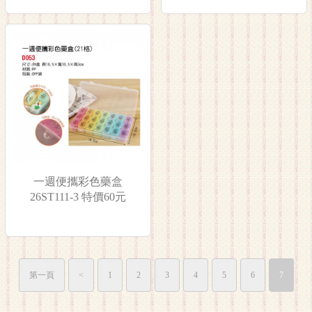
一週便攜彩色藥盒
26ST111-3 特價60元
第一頁
<
1
2
3
4
5
6
7