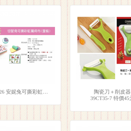
K-F2026 安妮兔可撕彩虹萬用布
陶瓷刀＋削皮器
39CT35-7 特價4