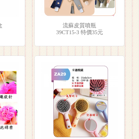
盒
流蘇皮質噴瓶
39CT15-3 特價35元