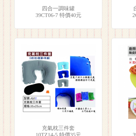
四合一調味罐
39CT06-7 特價40元
2
充氣枕三件套
10TZ14-5 特價35元
3