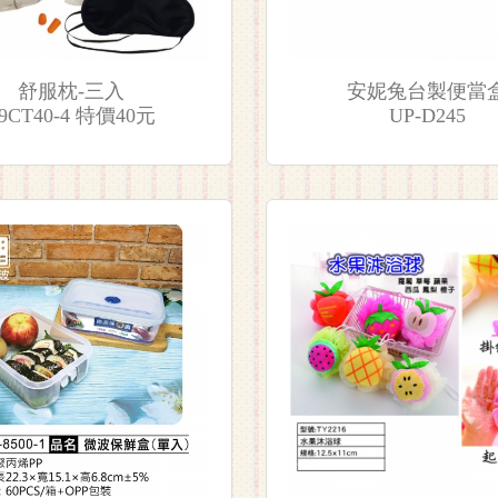
舒服枕-三入
安妮兔台製便當
9CT40-4 特價40元
UP-D245