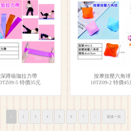
深蹲瑜珈拉力帶
按摩按壓六角球
0TZ09-5 特價35元
10TZ09-2 特價4
1
2
3
4
5
6
7
>
最後一頁