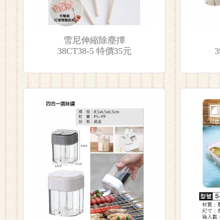
雪尼伸縮除塵撢
38CT38-5 特價35元
3