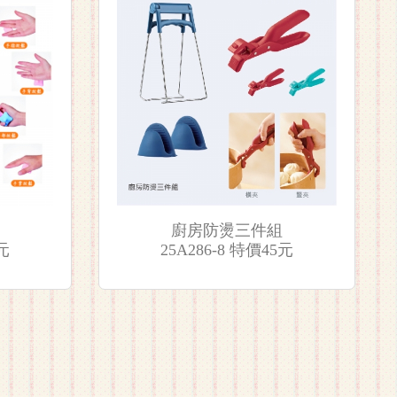
廚房防燙三件組
5元
25A286-8 特價45元