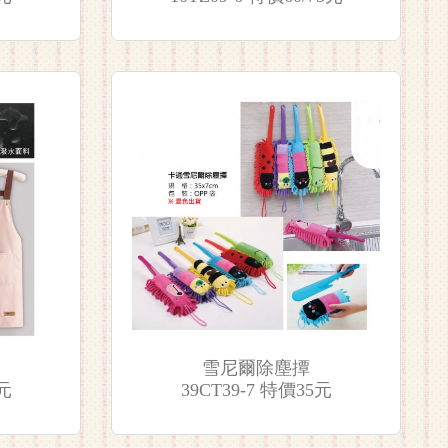
雪尼爾除塵撢
5元
39CT39-7 特價35元