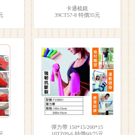
卡通梳鏡
元
39CT57-8 特價35元
彈力帶 150*15/200*15
0元
10TZ09-6 特價60/75元