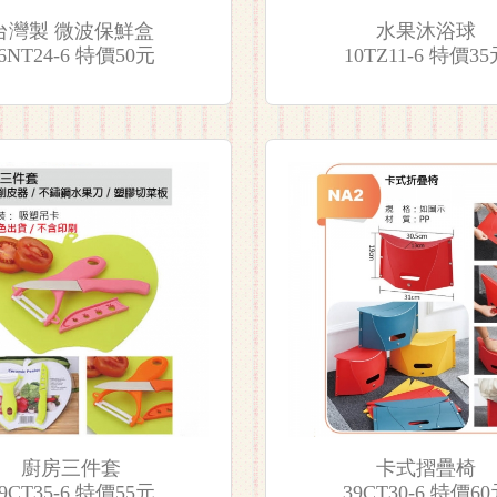
台灣製 微波保鮮盒
水果沐浴球
6NT24-6 特價50元
10TZ11-6 特價35
廚房三件套
卡式摺疊椅
9CT35-6 特價55元
39CT30-6 特價6