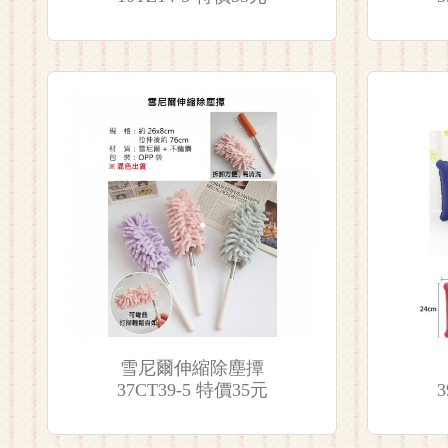
雪尼爾伸縮除塵撢
37CT39-5 特價35元
3