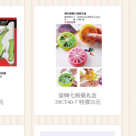
旋轉七格藥丸盒
5元
39CT40-7 特價35元