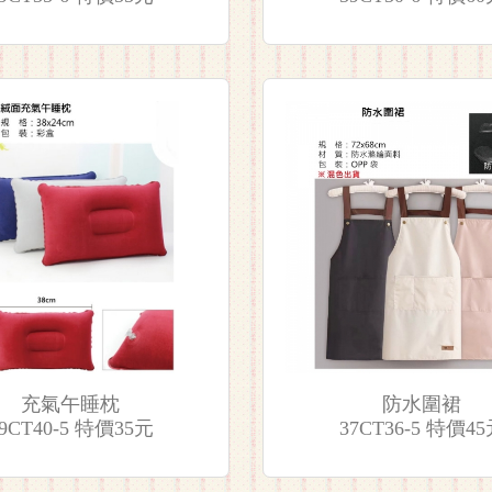
充氣午睡枕
防水圍裙
9CT40-5 特價35元
37CT36-5 特價4