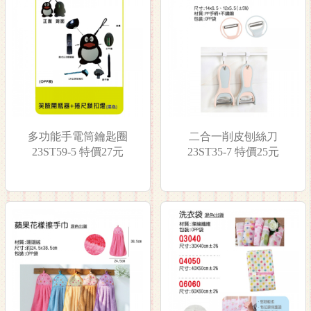
多功能手電筒鑰匙圈
二合一削皮刨絲刀
23ST59-5 特價27元
23ST35-7 特價25元