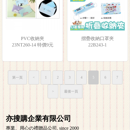
PVC收納夾
摺疊收納口罩夾
23NT260-14 特價9元
22B243-1
第一頁
<
1
2
3
4
5
6
7
>
最後一頁
亦搜購企業有限公司
專業、用心の禮贈品公司. since 2000