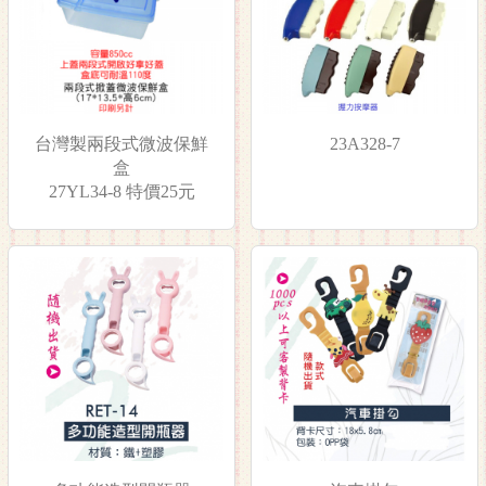
台灣製兩段式微波保鮮
23A328-7
盒
27YL34-8 特價25元