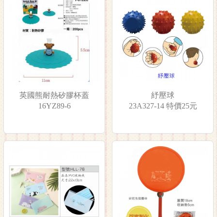
英國熊耐熱矽膠杯蓋
紓壓球
16YZ89-6
23A327-14 特價25元