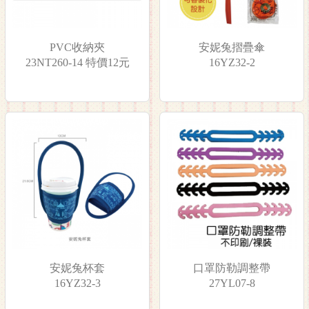
PVC收納夾
安妮兔摺疊傘
23NT260-14 特價12元
16YZ32-2
安妮兔杯套
口罩防勒調整帶
16YZ32-3
27YL07-8