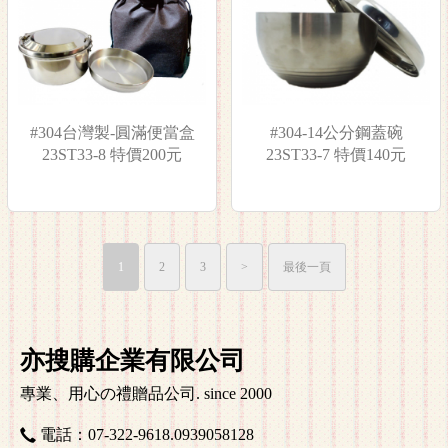
#304台灣製-圓滿便當盒
#304-14公分鋼蓋碗
23ST33-8 特價200元
23ST33-7 特價140元
1
2
3
>
最後一頁
亦搜購企業有限公司
專業、用心の禮贈品公司. since 2000
電話：07-322-9618
.0939058128