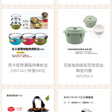
馬卡龍雙層隔熱餐鮮盒
安妮兔鑄鐵造型便當盒-
23ST14-1 特價200元
陶瓷內膽
16YZ02-3