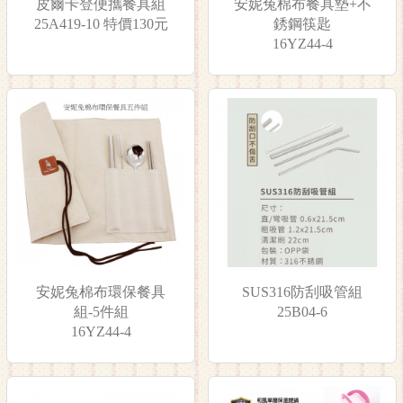
皮爾卡登便攜餐具組
安妮兔棉布餐具墊+不
25A419-10 特價130元
銹鋼筷匙
16YZ44-4
安妮兔棉布環保餐具
SUS316防刮吸管組
組-5件組
25B04-6
16YZ44-4