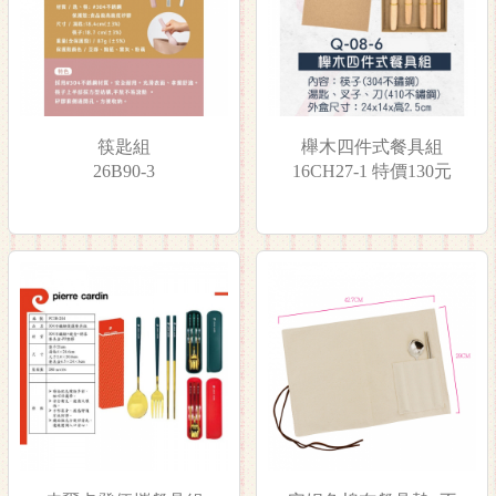
筷匙組
櫸木四件式餐具組
26B90-3
16CH27-1 特價130元