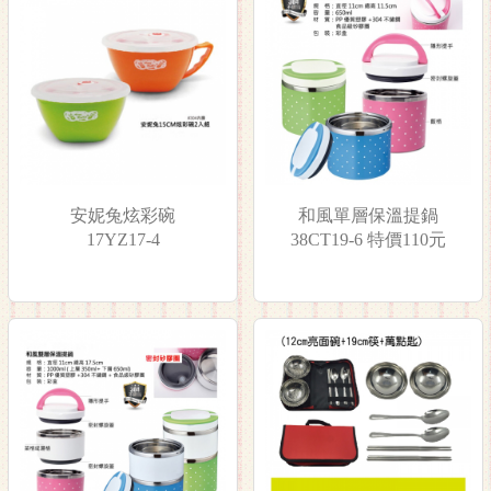
安妮兔炫彩碗
和風單層保溫提鍋
17YZ17-4
38CT19-6 特價110元